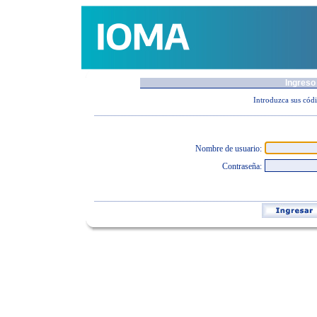
Ingreso 
Introduzca sus códi
.............................................................................................................................................................
Nombre de usuario:
Contraseña:
.............................................................................................................................................................