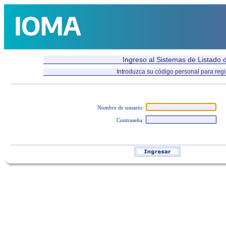
Ingreso al Sistemas de Listado 
Introduzca su código personal para regi
.....................................................................................................................................................................................................................
Nombre de usuario:
Contraseña:
.....................................................................................................................................................................................................................