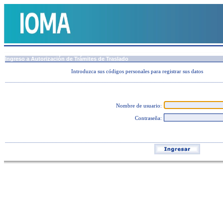
Ingreso a Autorización de Trámites de Traslado
Introduzca sus códigos personales para registrar sus datos
...........................................................................................................................................................................................................................
Nombre de usuario:
Contraseña:
...........................................................................................................................................................................................................................